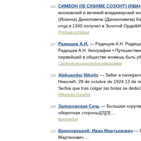
СИМЕОН {(В СХ}И{МЕ СОЗОНТ) И}В
106
московский и великий владимирский кня
(Иоанна) Даниловича (Данииловича) Ка
отца в 1340 получил в Золотой Орде&#
Русская история
Радищев А.Н.
— Радищев А.Н. Радищев
107
Радищев А.Н. биография • Путешествие 
первейший в обществе можешь быть уб
Сводная энциклопедия афоризмов
Aleksandar Nikolic
— Saltar a navegaci
108
Николић, 28 de octubre de 1924 12 de ma
Serbia que tras colgar las botas se dedi
Wikipedia Español
Запорожская Сечь
— Большая хоругвь 
109
оборотная стороны)[2][3] …
Википедия
Брюховецкий, Иван Мартынович
— Б
110
Мартинович …