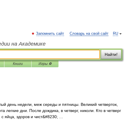
Запомнить сайт
Словарь на свой сайт
RU
едии на Академике
Найти!
Книги
Игры ⚽
тый день недели, меж середы и пятницы. Великий четверток,
та легкие дни. После дождика, в четверг, николи. Кто в четверг
 с яйца, здоров и чист&#8230; …