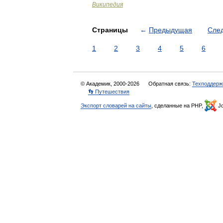
Википедия
Страницы
←
Предыдущая
Сле
1
2
3
4
5
6
© Академик, 2000-2026
Обратная связь:
Техподдерж
👣 Путешествия
Экспорт словарей на сайты
, сделанные на PHP,
Jo