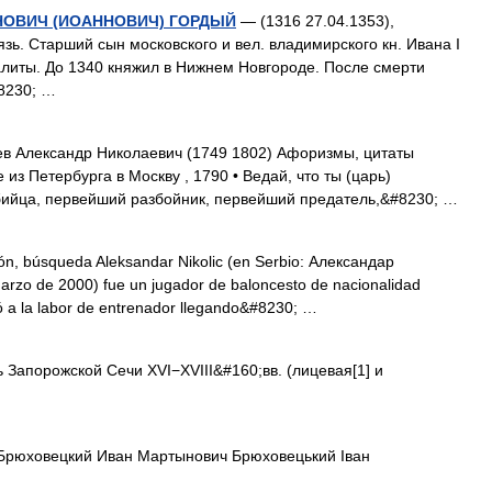
АНОВИЧ (ИОАННОВИЧ) ГОРДЫЙ
— (1316 27.04.1353),
зь. Старший сын московского и вел. владимирского кн. Ивана I
литы. До 1340 княжил в Нижнем Новгороде. После смерти
8230; …
 Александр Николаевич (1749 1802) Афоризмы, цитаты
из Петербурга в Москву , 1790 • Ведай, что ты (царь)
ийца, первейший разбойник, первейший предатель,&#8230; …
ón, búsqueda Aleksandar Nikolic (en Serbio: Александар
rzo de 2000) fue un jugador de baloncesto de nacionalidad
có a la labor de entrenador llegando&#8230; …
Запорожской Сечи XVI−XVIII&#160;вв. (лицевая[1] и
рюховецкий Иван Мартынович Брюховецький Іван