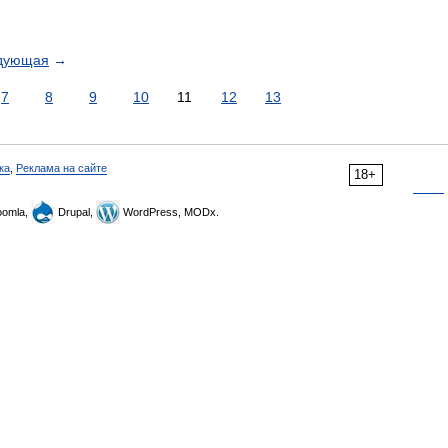
дующая
→
7
8
9
10
11
12
13
ка
,
Реклама на сайте
18+
omla,
Drupal,
WordPress, MODx.